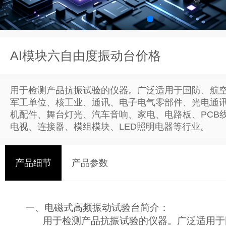
AI模块六自由度振动台价格
用于检测产品抗振试验的仪器。广泛适用于国防、航
军工单位、核工业、通讯、电子电气零部件、光电通
机配件、舞台灯光、汽车音响、家电、电路板、PCB
电视、连接器、模组模块、LED照明电器等行业。
产品细节
产品参数
一、
电磁式高频振动试验台
简介：
用于检测产品抗振试验的仪器。广泛适用于